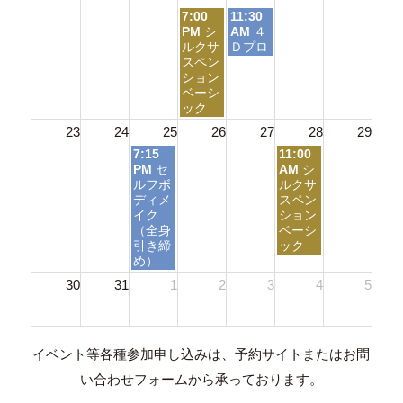
水
木
7:00
11:30
曜
曜
PM
シ
AM
４
日,
日,
ルクサ
Ｄプロ
8
8
スペン
月
月
ション
19th
20th
ベーシ
2026
2026
ック
23
24
25
26
27
28
29
火
金
7:15
11:00
曜
曜
PM
セ
AM
シ
日,
日,
ルフボ
ルクサ
8
8
ディメ
スペン
月
月
イク
ション
25th
28th
（全身
ベーシ
2026
2026
引き締
ック
め）
30
31
1
2
3
4
5
イベント等各種参加申し込みは、予約サイトまたはお問
い合わせフォームから承っております。