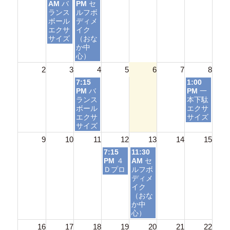
曜
曜
AM
バ
PM
セ
日,
日,
ランス
ルフボ
7
7
ボール
ディメ
月
月
エクサ
イク
27th
28th
サイズ
（おな
2026
2026
か中
心）
2
3
4
5
6
7
8
火
土
7:15
1:00
曜
曜
PM
バ
PM
一
日,
日,
ランス
本下駄
8
8
ボール
エクサ
月
月
エクサ
サイズ
4th
8th
サイズ
2026
2026
9
10
11
12
13
14
15
水
木
7:15
11:30
曜
曜
PM
４
AM
セ
日,
日,
Ｄプロ
ルフボ
8
8
ディメ
月
月
イク
12th
13th
（おな
2026
2026
か中
心）
16
17
18
19
20
21
22