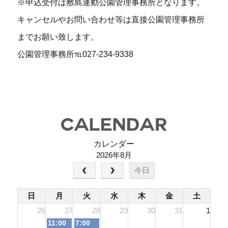
※申込受付は敷島運動公園管理事務所となります。
キャンセルやお問い合わせ等は直接公園管理事務所
までお願い致します。
公園管理事務所℡027-234-9338
カレンダー
2026年8月
今日
日
月
火
水
木
金
土
26
27
28
29
30
31
1
月
火
11:00
7:00