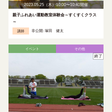
2023.05.25（木）10:00〜
10:40開催
親子ふれあい運動教室体験会～すくすくクラス
～
非公開: 塚田 健太
講師
イベント
その他
終了