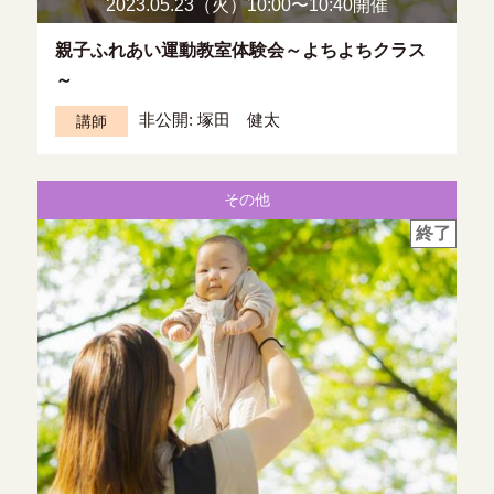
2023.05.23（火）10:00〜
10:40開催
親子ふれあい運動教室体験会～よちよちクラス
～
非公開: 塚田 健太
講師
その他
終了