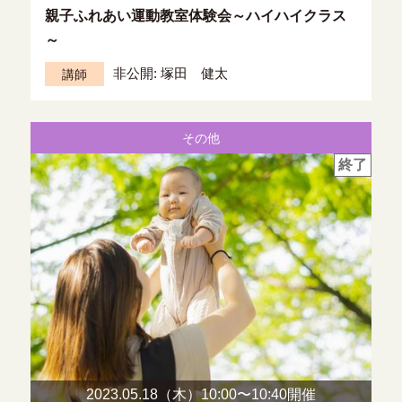
親子ふれあい運動教室体験会～ハイハイクラス
～
非公開: 塚田 健太
講師
その他
終了
2023.05.18（木）10:00〜
10:40開催